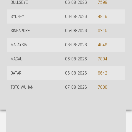
BULLSEYE
06-08-2026
7598
SYDNEY
06-08-2026
4816
SINGAPORE
05-08-2026
0715
MALAYSIA
06-08-2026
4549
MACAU
06-08-2026
7894
QATAR
06-08-2026
6642
TOTO WUHAN
07-08-2026
7006