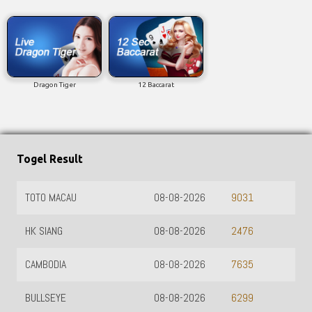
Dragon Tiger
12 Baccarat
Togel Result
TOTO MACAU
08-08-2026
9031
HK SIANG
08-08-2026
2476
CAMBODIA
08-08-2026
7635
BULLSEYE
08-08-2026
6299