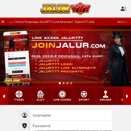
ingan Online Terpercaya JALUR777 | Link Alternatif : 35jalur777.click
Selamat Datang 
TOGEL
SLOT
LIVE CASINO
SPORT
ARCADE
SABU