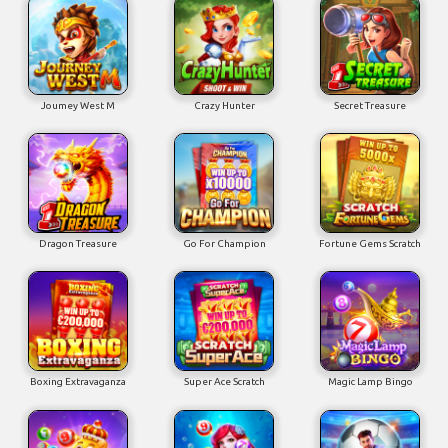
Joumey West M
Crazy Hunter
Secret Treasure
Dragon Treasure
Go For Champion
Fortune Gems Scratch
Boxing Extravaganza
Super Ace Scratch
Magic Lamp Bingo