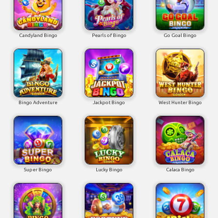
Candyland Bingo
Pearls of Bingo
Go Goal Bingo
Bingo Adventure
Jackpot Bingo
West Hunter Bingo
Super Bingo
Lucky Bingo
Calaca Bingo