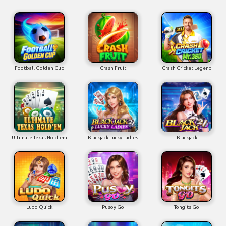
Football Golden Cup
Crash Fruit
Crash Cricket Legend
Ultimate Texas Hold'em
Blackjack Lucky Ladies
Blackjack
Ludo Quick
Pusoy Go
Tongits Go