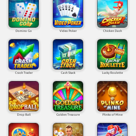
Domino Go
Video Poker
Chicken Dash
Crash Trader
Cash Stack
Lucky Roulette
Drop Ball
Golden Treasure
Plinko of Mine