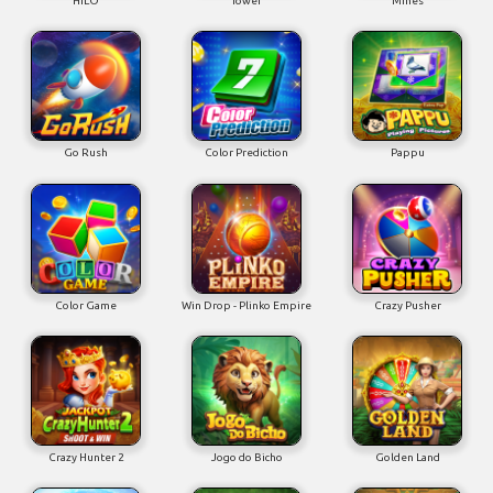
HILO
Tower
Mines
Go Rush
Color Prediction
Pappu
Color Game
Win Drop - Plinko Empire
Crazy Pusher
Crazy Hunter 2
Jogo do Bicho
Golden Land