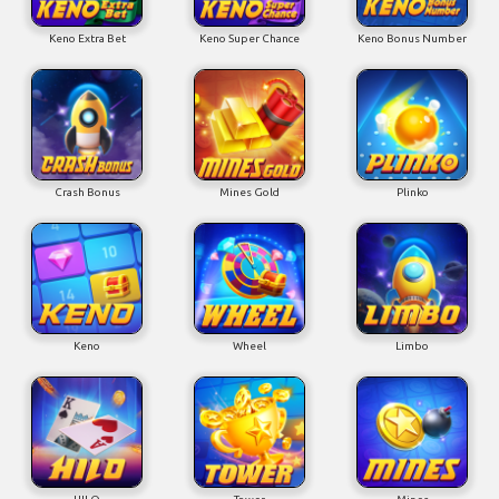
Keno Extra Bet
Keno Super Chance
Keno Bonus Number
Crash Bonus
Mines Gold
Plinko
Keno
Wheel
Limbo