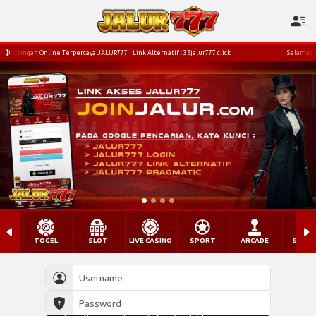
ttingan Online Terpercaya JALUR777 | Link Alternatif : 35jalur777.click
Selamat Datan
TOGEL
SLOT
LIVE CASINO
SPORT
ARCADE
SABU