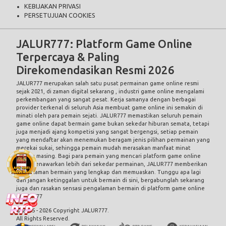
KEBIJAKAN PRIVASI
PERSETUJUAN COOKIES
JALUR777: Platform Game Online
Terpercaya & Paling
Direkomendasikan Resmi 2026
JALUR777 merupakan salah satu pusat permainan game online resmi
sejak 2021, di zaman digital sekarang , industri game online mengalami
perkembangan yang sangat pesat. Kerja samanya dengan berbagai
provider terkenal di seluruh Asia membuat game online ini semakin di
minati oleh para pemain sejati. JALUR777 memastikan seluruh pemain
game online dapat bermain game bukan sekedar hiburan semata, tetapi
juga menjadi ajang kompetisi yang sangat bergengsi, setiap pemain
yang mendaftar akan menemukan beragam jenis pilihan permainan yang
merekai sukai, sehingga pemain mudah merasakan manfaat minat
masing masing. Bagi para pemain yang mencari platform game online
yang menawarkan lebih dari sekedar permainan, JALUR777 memberikan
pengalaman bermain yang lengkap dan memuaskan. Tunggu apa lagi
dan jangan ketinggalan untuk bermain di sini, bergabunglah sekarang
juga dan rasakan sensasi pengalaman bermain di platform game online
JALUR777
© 2015 - 2026 Copyright JALUR777.
All Rights Reserved.