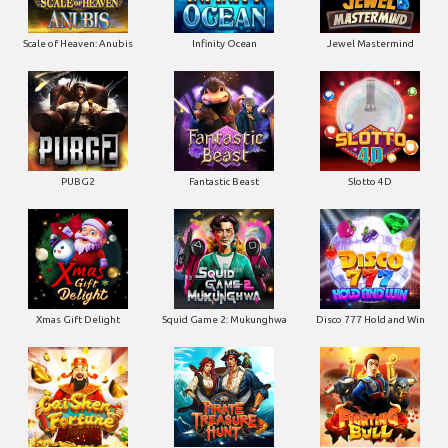
Scale of Heaven: Anubis
Infinity Ocean
Jewel Mastermind
PUBG2
Fantastic Beast
Slotto 4D
Xmas Gift Delight
Squid Game 2: Mukunghwa
Disco 777 Hold and Win