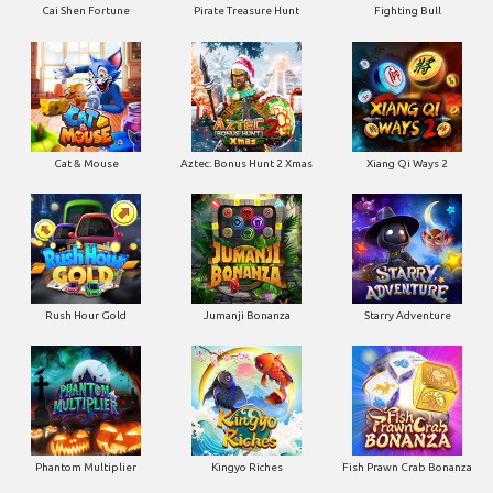
Cai Shen Fortune
Pirate Treasure Hunt
Fighting Bull
Cat & Mouse
Aztec: Bonus Hunt 2 Xmas
Xiang Qi Ways 2
Rush Hour Gold
Jumanji Bonanza
Starry Adventure
Phantom Multiplier
Kingyo Riches
Fish Prawn Crab Bonanza