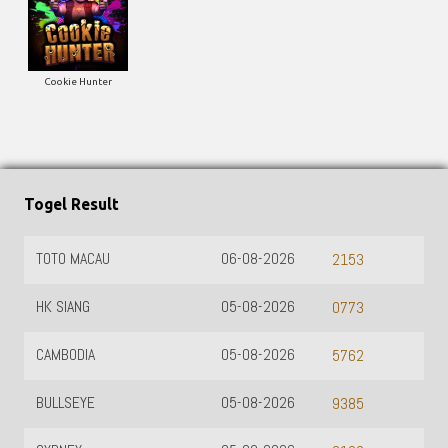
Cookie Hunter
Togel Result
TOTO MACAU
06-08-2026
2153
HK SIANG
05-08-2026
0773
CAMBODIA
05-08-2026
5762
BULLSEYE
05-08-2026
9385