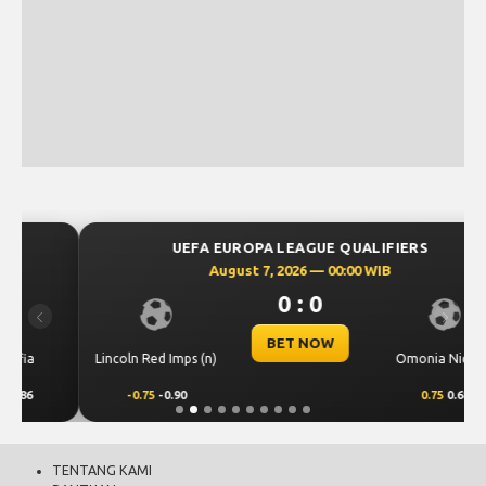
UEFA EUROPA LEAGUE QUALIFIERS
August 7, 2026 — 00:00 WIB
0 : 0
Previous
Next
BET NOW
Lincoln Red Imps (n)
Omonia Nicosia
-0.75
-0.90
0.75
0.68
TENTANG KAMI