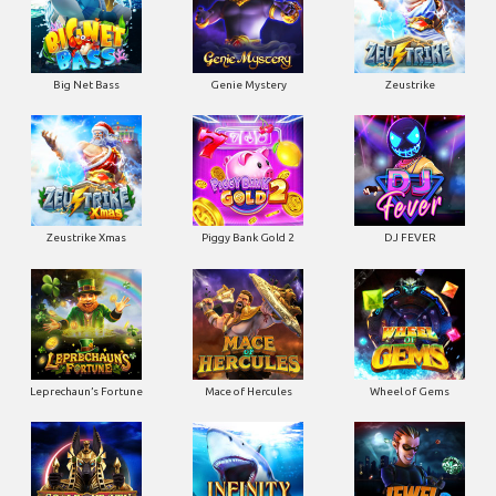
Big Net Bass
Genie Mystery
Zeustrike
Zeustrike Xmas
Piggy Bank Gold 2
DJ FEVER
Leprechaun’s Fortune
Mace of Hercules
Wheel of Gems