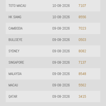
TOTO MACAU
10-08-2026
7107
HK SIANG
10-08-2026
8556
CAMBODIA
09-08-2026
7023
BULLSEYE
09-08-2026
0503
SYDNEY
09-08-2026
8082
SINGAPORE
09-08-2026
7137
MALAYSIA
09-08-2026
8548
MACAU
09-08-2026
5562
QATAR
09-08-2026
3415