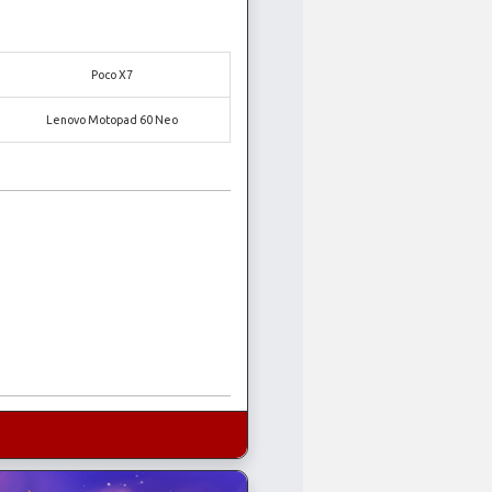
Poco X7
Lenovo Motopad 60 Neo