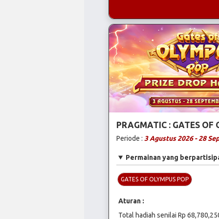
PRAGMATIC : GATES OF
Periode :
3 Agustus 2026 - 28 S
Permainan yang berpartisip
GATES OF OLYMPUS POP
Aturan :
Total hadiah senilai Rp 68,780,25