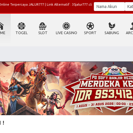
aya JALUR777 | Link Alternatif : 35jalur777.click
Selamat Datang Di Sit
ME
TOGEL
SLOT
LIVE CASINO
SPORT
SABUNG
ARC
 !