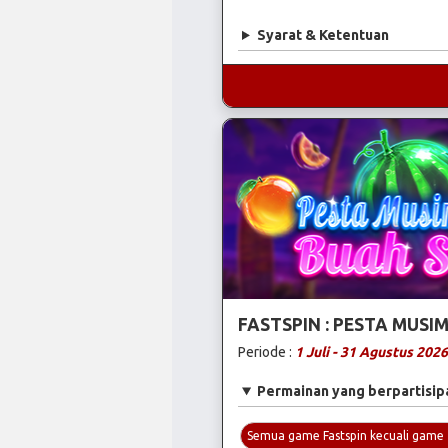
Syarat & Ketentuan
FASTSPIN : PESTA MUSI
Periode :
1 Juli - 31 Agustus 2026
Permainan yang berpartisip
Semua game Fastspin kecuali game