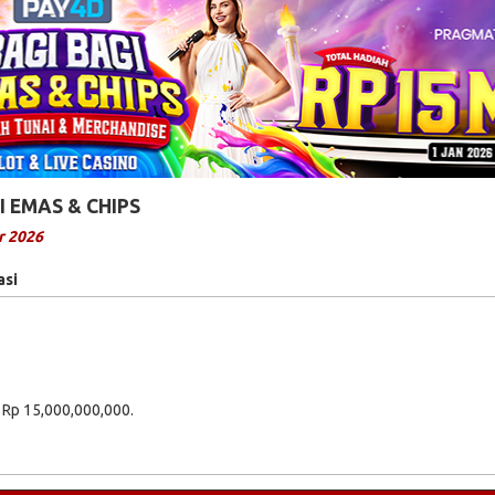
I EMAS & CHIPS
r 2026
asi
i Rp 15,000,000,000.