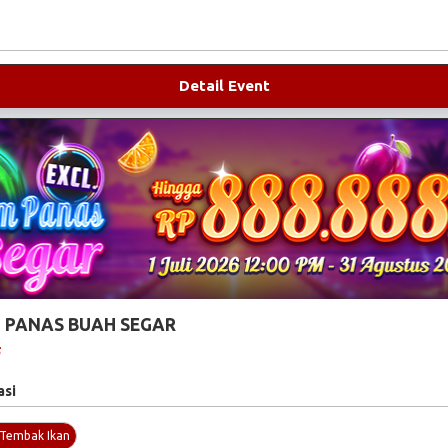
Detail Event
M PANAS BUAH SEGAR
asi
 Tembak Ikan