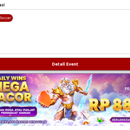
asi
-Soccer
Detail Event