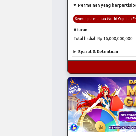
Permainan yang berpartisip
Semua permainan World Cup dan E
Aturan :
Total hadiah Rp 16,000,000,000.
Syarat & Ketentuan