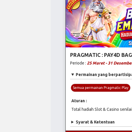
PRAGMATIC : PAY4D BAG
Periode :
25 Maret - 31 Desembe
Permainan yang berpartisip
Semua permainan Pragmatic Play
Aturan :
Total hadiah Slot & Casino senila
Syarat & Ketentuan