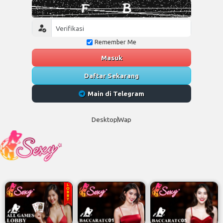
Remember Me
Masuk
Daftar Sekarang
Main di Telegram
Desktop
Wap