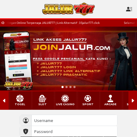
tingan Online Terpercaya JALUR777 | Link Alternatif : 35jalur777.click
Selamat Datang 
TOGEL
SLOT
LIVE CASINO
SPORT
ARCADE
SABU