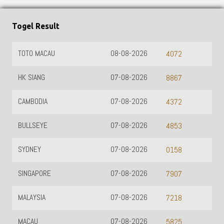
Togel Result
TOTO MACAU
08-08-2026
4072
HK SIANG
07-08-2026
8867
CAMBODIA
07-08-2026
4372
BULLSEYE
07-08-2026
4853
SYDNEY
07-08-2026
0158
SINGAPORE
07-08-2026
7907
MALAYSIA
07-08-2026
7218
MACAU
07-08-2026
5825