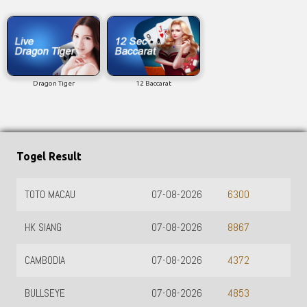
Dragon Tiger
12 Baccarat
Togel Result
TOTO MACAU
07-08-2026
6300
HK SIANG
07-08-2026
8867
CAMBODIA
07-08-2026
4372
BULLSEYE
07-08-2026
4853