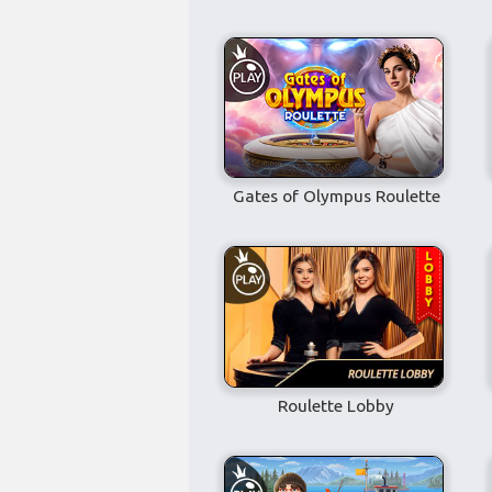
Gates of Olympus Roulette
Roulette Lobby