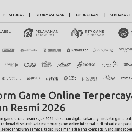
PERATURAN
|
INFORMASI BANK
|
HUBUNGI KAMI
|
KEBIJAKAN P
orm Game Online Terpercaya
an Resmi 2026
 game online resmi sejak 2021, di zaman digital sekarang , industri game o
terkenal di seluruh Asia membuat game online ini semakin di minati oleh par
ekedar hiburan semata, tetapi juga menjadi ajang kompetisi yang sangat be
ng merekai sukai, sehingga pemain mudah merasakan manfaat minat masing m