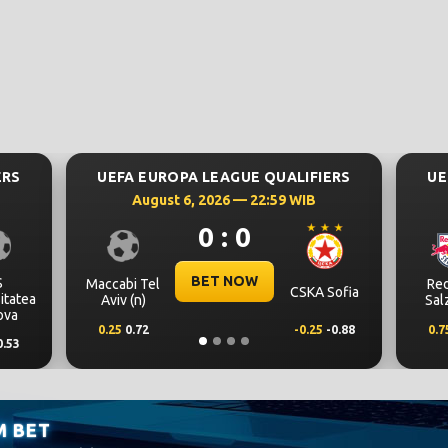
ERS
UEFA EUROPA LEAGUE QUALIFIERS
UE
August 7, 2026 — 00:00 WIB
0 : 0
BET NOW
FC Hradec
Jagi
lecht
Besiktas
Kralove
Bia
0.82
-0.25
-0.81
0.25
0.61
0.0
M BET
Deposit
Withdraw
Bet