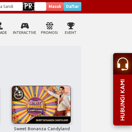
 Di Situs Bettingan Online Terpercaya JALUR777 | Link Alternatif : 35jalur777.click
Masuk
Daftar
ADE
INTERACTIVE
PROMOSI
EVENT
Sweet Bonanza Candyland