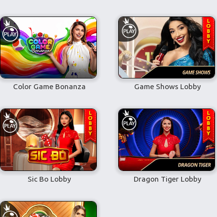
Color Game Bonanza
Game Shows Lobby
Sic Bo Lobby
Dragon Tiger Lobby