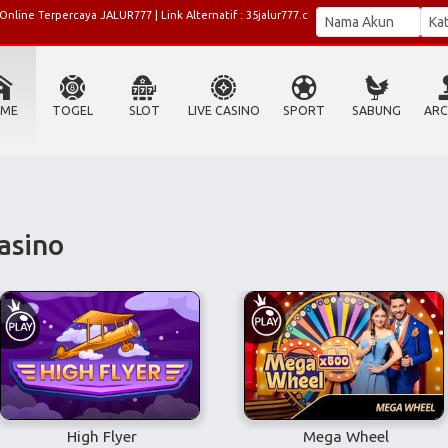
Terpercaya JALUR777 | Link Alternatif : 35jalur777.click
Selamat Datang
ME
TOGEL
SLOT
LIVE CASINO
SPORT
SABUNG
ARC
asino
High Flyer
Mega Wheel