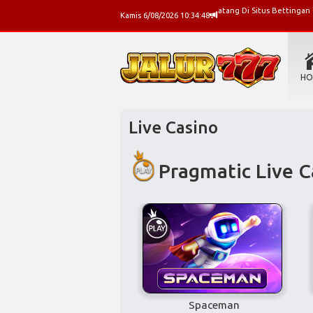
Selamat Datang Di Situs Bettingan Online 
Kamis 6/08/2026 10:34:49
HO
Live Casino
Pragmatic Live C
Spaceman