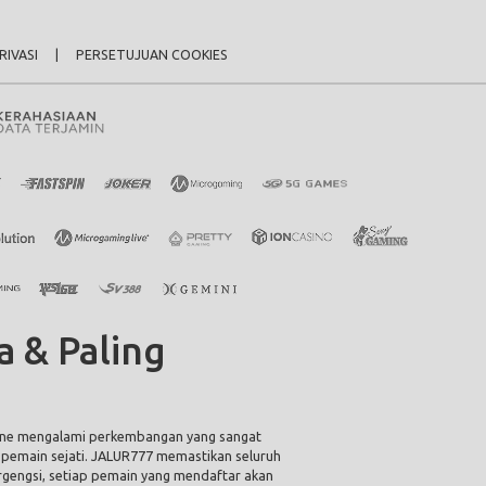
RIVASI
|
PERSETUJUAN COOKIES
 & Paling
nline mengalami perkembangan yang sangat
a pemain sejati. JALUR777 memastikan seluruh
rgengsi, setiap pemain yang mendaftar akan
asing. Bagi para pemain yang mencari platform